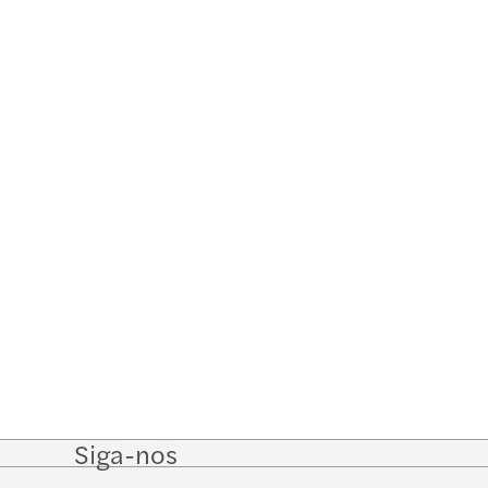
Siga-nos
Follow
Follow on
Follow on
Follow
on
Instagram
Facebook
on