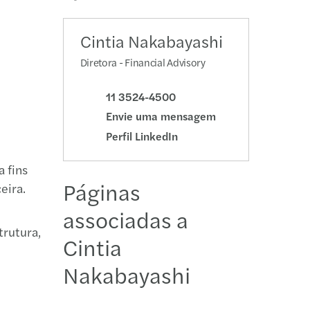
tigação forense & compliance
s e aquisições
ceiro e tesouraria
ova rede global de US$ 5 bilhões
ia
Cintia Nakabayashi
toria fiscal para pessoas físicas
lle
Diretora - Financial Advisory
ompliance e levantamento de crédito
e Janeiro
11 3524-4500
Envie uma mensagem
tivos fiscais e inovação tecnológica
aulo
Perfil LinkedIn
ruturações societárias
 fins
Páginas
eira.
associadas a
trutura,
Cintia
Nakabayashi