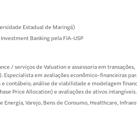
Canal de denúncias
Podcast Sala de Negócios - Mercado
Real Estate
Inves
Fusõe
Finan
Uma n
Goiân
Financeiro
Tecnologia, mídia e telecomunicações
Consul
Joinvi
Blog Forvis Mazars
rsidade Estadual de Maringá)
 Investment Banking pela FIA-USP
Tax C
Rio d
Sala de Imprensa
Incen
São P
E-book Reforma Tributária: clique e baixe
agora
ce / serviços de Valuation e assessoria em transações,
Reest
. Especialista em avaliações econômico-financeiras para
s e contábeis; análise de viabilidade e modelagem financ
se Price Allocation) e avaliações de ativos intangíveis.
 Energia, Varejo, Bens de Consumo, Healthcare, Infraes