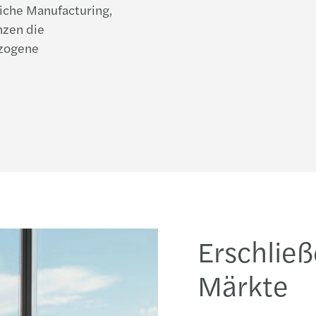
eiche Manufacturing,
nzen die
ezogene
Erschließ
Märkte