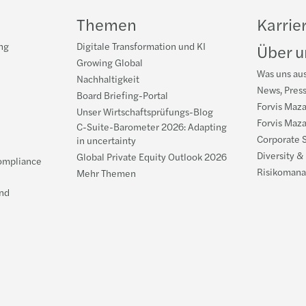
Themen
Karrie
ng
Digitale Transformation und KI
Über u
Growing Global
Was uns au
Nachhaltigkeit
News, Pres
Board Briefing-Portal
Forvis Maza
Unser Wirtschaftsprüfungs-Blog
Forvis Maza
C-Suite-Barometer 2026: Adapting
Corporate S
in uncertainty
Diversity &
Global Private Equity Outlook 2026
ompliance
Risikomana
Mehr Themen
nd