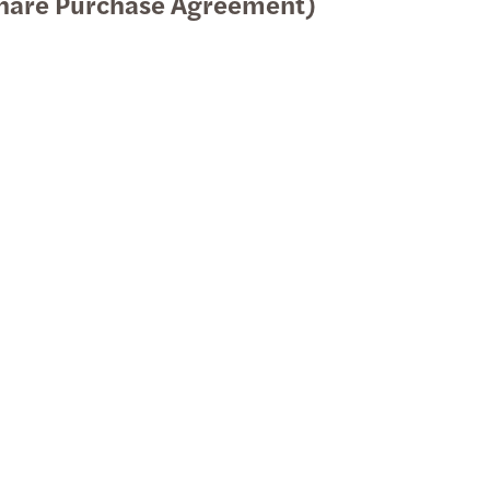
Share Purchase Agreement)
gens- und Unterneh­mens­nachfolge