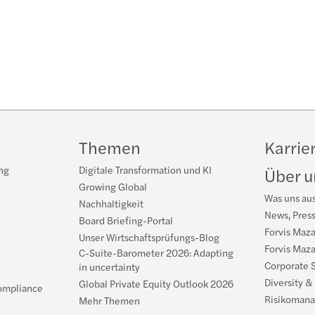
Themen
Karrie
ng
Digitale Transformation und KI
Über u
Growing Global
Was uns au
Nachhaltigkeit
News, Pres
Board Briefing-Portal
Forvis Maza
Unser Wirtschaftsprüfungs-Blog
Forvis Maza
C-Suite-Barometer 2026: Adapting
Corporate S
in uncertainty
Diversity &
Global Private Equity Outlook 2026
ompliance
Risikomana
Mehr Themen