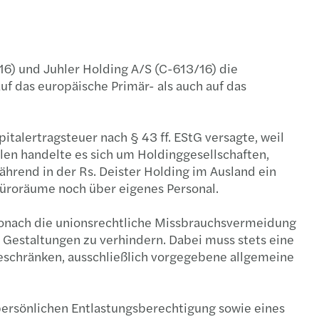
itance law and business succession
6) und Juhler Holding A/S (C-613/16) die
uf das europäische Primär- als auch auf das
talertragsteuer nach § 43 ff. EStG versagte, weil
len handelte es sich um Holdinggesellschaften,
hrend in der Rs. Deister Holding im Ausland ein
Büroräume noch über eigenes Personal.
 wonach die unionsrechtliche Missbrauchsvermeidung
 Gestaltungen zu verhindern. Dabei muss stets eine
 beschränken, ausschließlich vorgegebene allgemeine
 persönlichen Entlastungsberechtigung sowie eines