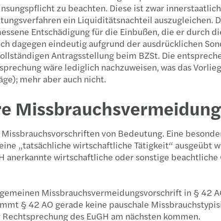
insungspflicht zu beachten. Diese ist zwar innerstaatli
attungsverfahren ein Liquiditätsnachteil auszugleichen. 
sene Entschädigung für die Einbußen, die er durch die 
ruch dagegen eindeutig aufgrund der ausdrücklichen Son
ollständigen Antragsstellung beim BZSt. Die entsprec
rechung wäre lediglich nachzuweisen, was das Vorliege
räge); mehr aber auch nicht.
re Missbrauchsvermeidung
ale Missbrauchsvorschriften von Bedeutung. Eine besonde
eine „tatsächliche wirtschaftliche Tätigkeit“ ausgeübt
GH anerkannte wirtschaftliche oder sonstige beachtlich
gemeinen Missbrauchsvermeidungsvorschrift in § 42 AO 
immt § 42 AO gerade keine pauschale Missbrauchstypisie
er Rechtsprechung des EuGH am nächsten kommen.