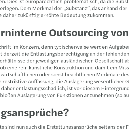
. Dies ist europarechtlich problematisch, da die Substa
erlegen. Dem Merkmal der „Substanz“, das anhand der 
te daher zukünftig erhöhte Bedeutung zukommen.
rninterne Outsourcing von
chrift im Konzern, denn typischerweise werden Aufgabe
 derzeit die Entlastungsberechtigung an der fehlenden 
 Verhältnisse der jeweiligen ausländischen Gesellschaft
ob eine rein künstliche Konstruktion und damit ein Miss
 wirtschaftlichen oder sonst beachtlichen Merkmale de
ene restriktive Auffassung, die Auslagerung wesentlicher
 daher entlastungsschädlich, ist vor diesem Hintergrund
r bloßen Auslagerung von Funktionen anzunehmen (so auc
ungsansprüche?
 sind nun auch die Erstattungsansprüche seitens der F