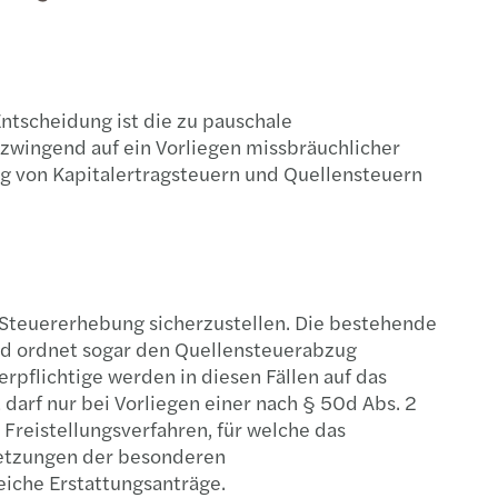
tality & leisure
ernabschluss und Management Reporting
gy
l Indirect Tax - Value Added Tax and Customs
rand identity
parency Reports
urg
ll and financial accounting
 and Competition
fer Pricing
ig
Entscheidung ist die zu pauschale
zwingend auf ein Vorliegen missbräuchlicher
l mobility, Entsendung & Lohnsteuer
hcare
ompliance
heim
ung von Kapitalertragsteuern und Quellensteuern
rdeklaration
cial Services
nsulting for private clients
ch
rberatung für Unternehmen und Konzerne
mberg
c Services
ny: innovation incentives overview
dam
 Steuererhebung sicherzustellen. Die bestehende
and ordnet sogar den Quellensteuerabzug
te Equity
gart
rpflichtige werden in diesen Fällen auf das
 darf nur bei Vorliegen einer nach § 50d Abs. 2
Estate
Freistellungsverfahren, für welche das
ssetzungen der besonderen
-up, VC, and technology transactions
eiche Erstattungsanträge.