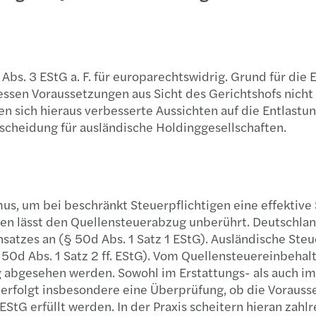
uncertainty
Hospi
Public & social sector
Sustainability
Risk Management & Ethics
Konz
Ener
Globa
Our b
Trans
Hamb
Global Private Equity Outlook 2026
Real estate
Governance, Risk und Compliance
Payro
Trade
Trans
Leipz
bs. 3 EStG a. F. für europarechtswidrig. Grund für die 
Mehr Themen
sen Voraussetzungen aus Sicht des Gerichtshofs nicht 
Technology, media &
Global German Services
Globa
Healt
Tax c
Mann
ben sich hieraus verbesserte Aussichten auf die Entlast
telecommunications
cheidung für ausländische Holdinggesellschaften.
Privately owned businesses
Steue
Finan
Tax co
Muni
Private client services
IT / IP
Steue
Nure
Publi
Germa
Pots
us, um bei beschränkt Steuerpflichtigen eine effektive
aten lässt den Quellensteuerabzug unberührt. Deutschl
Priva
Stutt
atzes an (§ 50d Abs. 1 Satz 1 EStG). Ausländische Steue
0d Abs. 1 Satz 2 ff. EStG). Vom Quellensteuereinbehalt
Real 
abgesehen werden. Sowohl im Erstattungs- als auch im 
, erfolgt insbesondere eine Überprüfung, ob die Vorau
Start
tG erfüllt werden. In der Praxis scheitern hieran zahlr