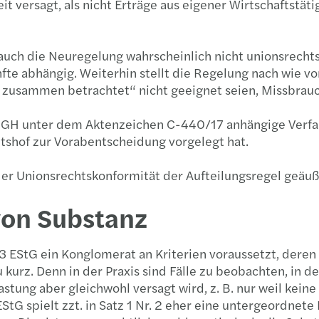
it versagt, als nicht Erträge aus eigener Wirtschaftstät
st auch die Neuregelung wahrscheinlich nicht unionsrec
fte abhängig. Weiterhin stellt die Regelung nach wie vor
r zusammen betrachtet“ nicht geeignet seien, Missbrau
m EuGH unter dem Aktenzeichen C-440/17 anhängige Verf
tshof zur Vorabentscheidung vorgelegt hat.
 der Unionsrechtskonformität der Aufteilungsregel geäu
von Substanz
 EStG ein Konglomerat an Kriterien voraussetzt, deren 
u kurz. Denn in der Praxis sind Fälle zu beobachten, in 
ung aber gleichwohl versagt wird, z. B. nur weil keine E
tG spielt zzt. in Satz 1 Nr. 2 eher eine untergeordnete