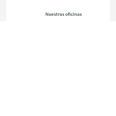
Nuestras oficinas
Formulario de contacto
Mapa del sitio
Política legal y de privacidad
Disclaimer
Cookies
Accesibilidad