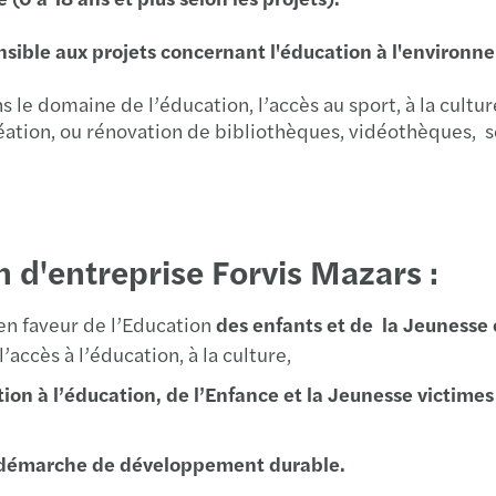
Le Ha
nsible aux projets concernant l'éducation à l'enviro
Le La
 le domaine de l’éducation, l’accès au sport, à la cultur
éation, ou rénovation de bibliothèques, vidéothèques, sou
Le Pu
Lille
Lons-
 d'entreprise Forvis Mazars :
Lyon
 en faveur de l’Education
des enfants et de la Jeunesse e
’accès à l’éducation, à la culture,
Marse
rtion à l’éducation, de l’Enfance et la Jeunesse victime
Maîc
démarche de développement durable.
Monis