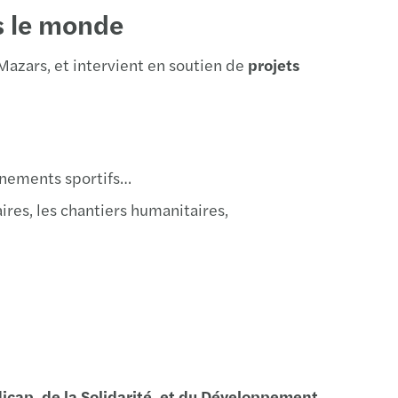
s le monde
ellier
es
azars, et intervient en soutien de
projets
vènements sportifs…
rlier
res, les chantiers humanitaires,
n
s
es
z
dicap, de la Solidarité, et du Développement