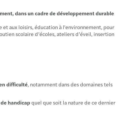
vre
nnement, dans un cadre de développement durable
mentin
e et aux loisirs, éducation à l'environnement, pour
tien scolaire d’écoles, ateliers d’éveil, insertion
y-en-Velay
le-Saunier
n difficulté
, notamment dans des domaines tels
ille
s de handicap
quel que soit la nature de ce dernier
he
trol-sur-Loire