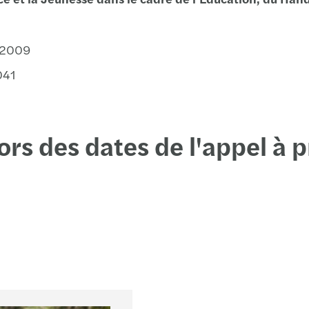
Roue
Saint
e 2009
041
Stras
Toulo
rs des dates de l'appel à p
Valen
Vann
Vesou