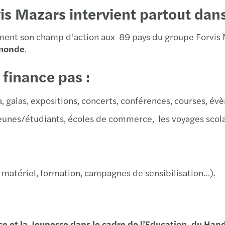
vis Mazars intervient partout dan
Montp
Nant
ment son champ d’action aux 89 pays du groupe Forvis M
 monde
.
Nice
finance pas :
Paris
a, galas, expositions, concerts, conférences, courses, é
Ponta
eunes/étudiants, écoles de commerce, les voyages scolai
Redo
Reim
 matériel, formation, campagnes de sensibilisation…).
Renn
Rode
e et la Jeunesse dans le cadre de l’Education, du Han