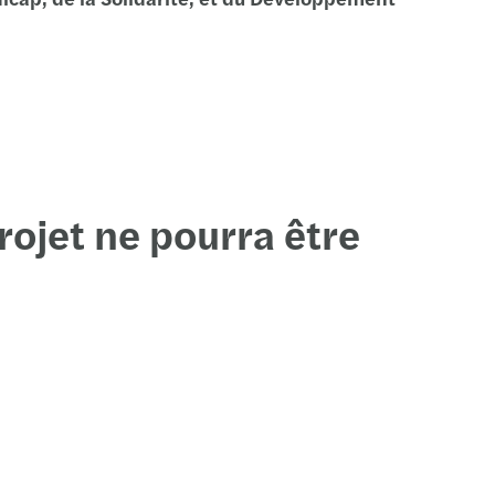
n
-Etienne
bourg
use
rojet ne pourra être
ce
es
l