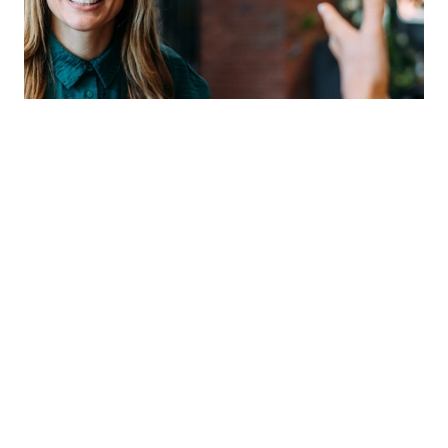
Private client services
Etude | Corporates et startups : du clash
au cash
En savoir plus