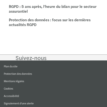
RGPD : 5 ans après, l’heure du bilan pour le secteur
assurantiel
Protection des données : focus sur les dernières
actualités RGPD
Suivez-nous
Follow
Follow
Follow on
Follow
on
on
Instagram
on
LinkedIn
Twitter
YouTube
Plan du site
Protection des données
Mentions légales
Cookies
Accessibilité
Signalement d'une alerte