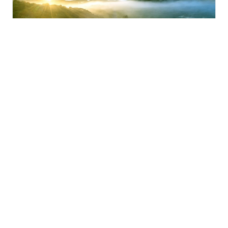
Naš najnoviji C-suite barometar pokazuje da top
menadžment, iako prepoznaje znatne izazove u
protekloj godini, uključujući inflaciju i gospodarsku
nestabilnost, visoke cijene energenata, ratne i
geopolitičke napetosti, ima borben duh i očekuje
pozitivna kretanja u 2023. Tehnologija i održivost ističu
se kao njihova dva glavna strateška prioriteta za sljedećih
tri do pet godina, a top menadžment ulaže u ta područja
kako bi osigurao da njihovo poslovanje bude održivo za
budućnost.
Pročitajte više