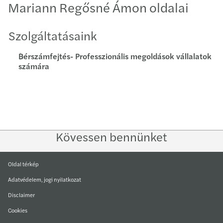
Mariann Regősné Ámon oldalai
Szolgáltatásaink
Bérszámfejtés- Professzionális megoldások vállalatok
számára
Kövessen bennünket
Follow
Follow
Follow on
Follow on
Follow
on
on
Instagram
Facebook
on
Oldal térkép
LinkedIn
Twitter
YouTube
Adatvédelem, jogi nyilatkozat
Disclaimer
Cookies