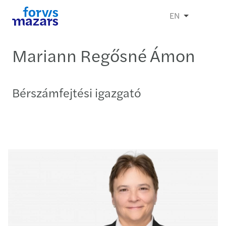
EN
Mariann Regősné Ámon
Bérszámfejtési igazgató