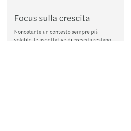
Focus sulla crescita
Nonostante un contesto sempre più
volatile, le aspettative di crescita restano
stabili al 92%, ma il livello di fiducia ha
registrato un rapido deterioramento. Il
nostro Confidence Index è diminuito di 8
punti, attestandosi al 35%, il dato più basso
dal picco della pandemia nel 2021. Questo
calo riflette l’intensificarsi dei trend chiave
che impattano le imprese — tra cui prezzi
dell’energia, sicurezza delle supply chain e
instabilità geopolitica — e la difficoltà nel
governare tali dinamiche.