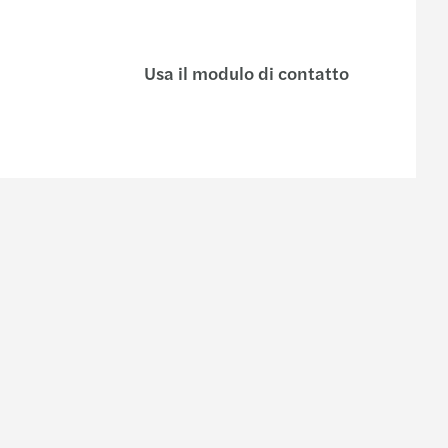
Usa il modulo di contatto
nel team
Contatti
Modulo di richiesta informazioni
amo
I nostri uffici
s in Italia
I nostri professionisti
azars
ocial Responsibility
quity & Inclusion