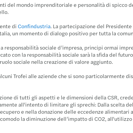
nti del mondo imprenditoriale e personalità di spicco del
Forvi
Raffa
CASTE
llo.
Navig
Cresci
Forvi
dente di
Confindustria
. La partecipazione del Presidente
Italia, un momento di dialogo positivo per tutta la comu
Navig
Mazar
Forvi
ella responsabilità sociale d’impresa, principi ormai imp
Navig
Mazar
Grend
ato con la responsabilità sociale sarà la sfida del futu
uolo sociale nella creazione di valore aggiunto.
I rica
Seren
Il pe
cuni Trofei alle aziende che si sono particolarmente dist
Il Pri
Risult
Forvi
Incub
Mazars
Acqui
ione di tutti gli aspetti e le dimensioni della CSR, cre
mente all'intento di limitare gli sprechi: Dalla scelta d
Setto
Mazars
Forvi
 recupero e nella donazione delle eccedenze alimentari agl
 comodo la diminuzione dell’impatto di CO2, all'utilizzo d
Forvi
Mazar
Itely