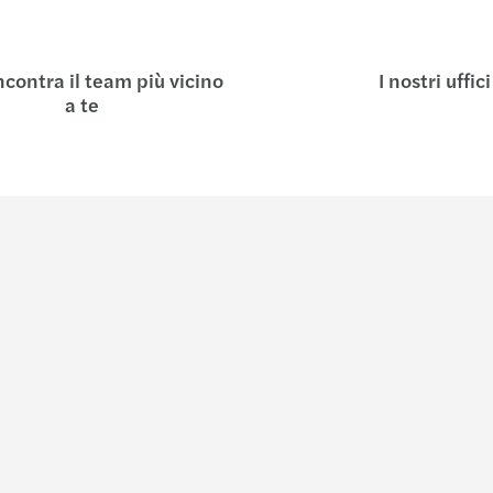
ncontra il team più vicino
I nostri uffici
a te
Approfondimenti
Entra 
Podcast - The Business Maze
Chi si
Global Insight
Forvis Mazar
Local Insight
Su Forvis M
C-suite barometro
Corporate S
Pubblicazioni tecniche
Diversity, E
Eventi e webinar