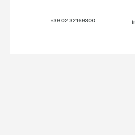
+39 02 32169300
I
Settori
Servizi
Consumer
Audit & Assurance
Energy & infrastructure
Consulting
Financial services
Financial advisory
Life sciences
Legal
Settore industriale
Outsourcing
Private equity
Tax