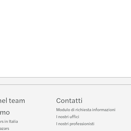
nel team
Contatti
Modulo di richiesta informazioni
amo
I nostri uffici
s in Italia
I nostri professionisti
azars