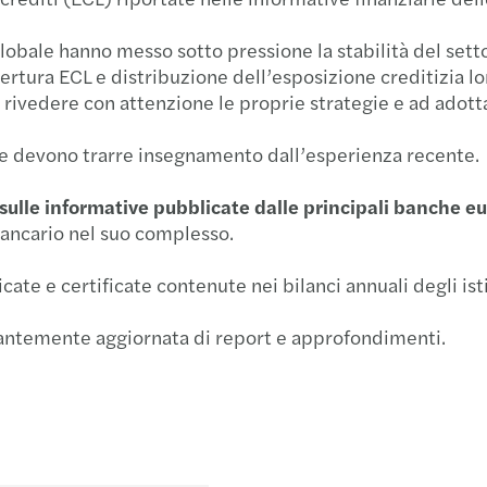
Forvi
Raffa
CASTE
globale hanno messo sotto pressione la stabilità del setto
pertura ECL e distribuzione dell’esposizione creditizia lor
Navig
Cresci
Forvi
 a rivedere con attenzione le proprie strategie e ad adot
Navig
Mazar
Forvi
che devono trarre insegnamento dall’esperienza recente.
Navig
Mazar
Grend
sulle informative pubblicate dalle principali banche e
bancario nel suo complesso.
I rica
Seren
Il pe
cate e certificate contenute nei bilanci annuali degli isti
Il Pri
Risult
Forvi
stantemente aggiornata di report e approfondimenti.
Incub
Mazars
Acqui
Setto
Mazars
Forvi
Forvi
Mazar
Itely