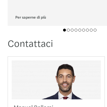
Per saperne di più
01
02
03
04
05
06
07
08
09
Contattaci