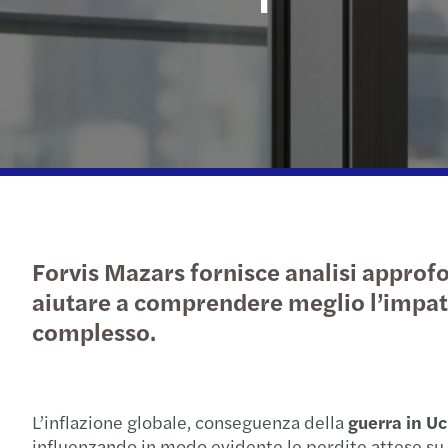
Forvis Mazars fornisce analisi approfo
aiutare a comprendere meglio l’impatt
complesso.
L’inflazione globale, conseguenza della
guerra in U
influenzando in modo evidente le perdite attese su c