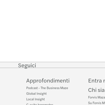
Seguici
Follow
Follow
Follow on
Follow
on
on
Facebook
on
LinkedIn
Twitter
YouTube
Approfondimenti
Entra 
Podcast - The Business Maze
Chi si
Global Insight
Forvis Mazar
Local Insight
Su Forvis M
C-suite barometro