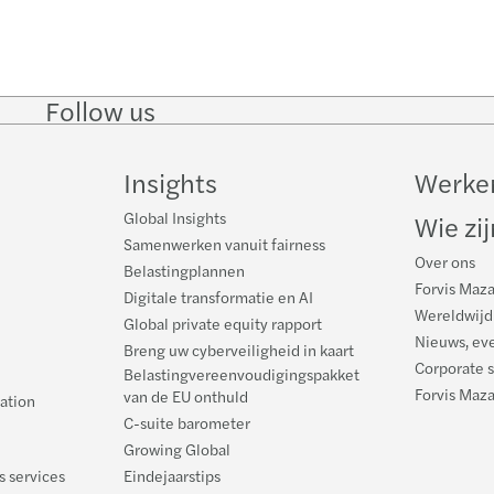
Follow us
Follow
Follow
Follow on
Follow on
Follo
on
on
Instagram
Facebook
on
LinkedIn
Twitter
YouT
Insights
Werken
Global Insights
Wie zij
Samenwerken vanuit fairness
Over ons
Belastingplannen
Forvis Maza
Digitale transformatie en AI
Wereldwijd
Global private equity rapport
Nieuws, eve
Breng uw cyberveiligheid in kaart
Corporate s
Belastingvereenvoudigingspakket
Forvis Maz
van de EU onthuld
ration
C-suite barometer
Growing Global
s services
Eindejaarstips