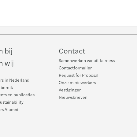
w
ube
 bij
Contact
Samenwerken vanuit fairness
n wij
Contactformulier
Request for Proposal
rs in Nederland
Onze medewerkers
 bereik
Vestigingen
nts en publicaties
Nieuwsbrieven
ustainability
ars Alumni