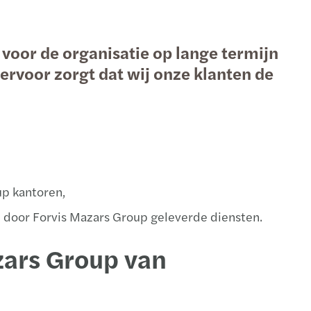
nationaal belastingadvies
egen
oor de organisatie op lange termijn
echnology
erdam
ervoor zorgt dat wij onze klanten de
land: overzicht van innovation incentives
ht
up kantoren,
 door Forvis Mazars Group geleverde diensten.
zars Group van