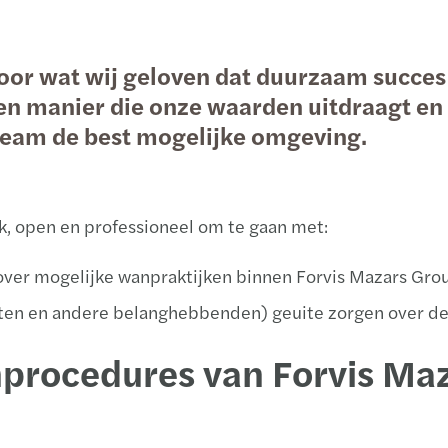
Life sciences
Landendesks
Belastingvereenvoudigingspakket van
Inter
Nijm
de EU onthuld
r wat wij geloven dat duurzaam succes v
Manufacturing
Signals | Digital Collaboration Platform
Tax T
Rott
n manier die onze waarden uitdraagt en 
C-suite barometer
 team de best mogelijke omgeving.
Partnerorganisaties
Legal
Neder
Utrec
Growing Global
Publieke & sociale sector
Privately owned business services
Eindejaarstips
k, open en professioneel om te gaan met:
Real estate
Private client services
over mogelijke wanpraktijken binnen Forvis Mazars Gro
Private equity
ten en andere belanghebbenden) geuite zorgen over de
Technologie, media & telecom
enprocedures van Forvis Ma
Transport & logistiek