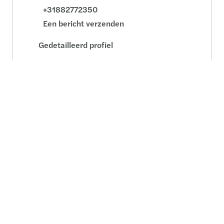
+31882772350
Een bericht verzenden
Gedetailleerd profiel
Mark Lucas Luijckx
Partner | Lid Raad van Bestuur