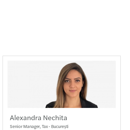
derea anului financiar
s în România lansează un Turkish Desk
mentarea ghidului privind hărțuirea la locul de
ă
i C-suite sunt optimiști și în acest an
iuni pentru nedepunerea raportului CbC
sectoare responsabile pentru emisiile de CO2
a fost transpusă în legislația națională
acțiile din ECE
Alexandra Nechita
Senior Manager, Tax - București