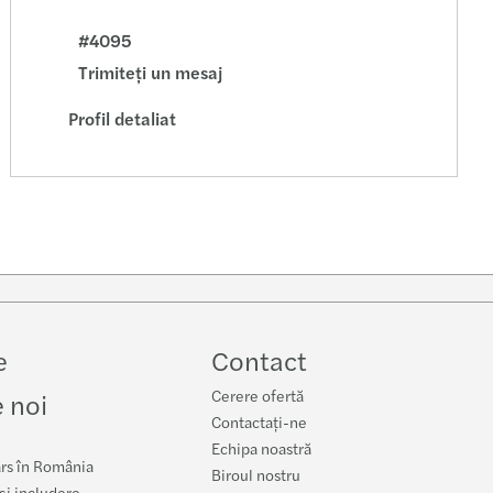
#4095
Trimiteţi un mesaj
Profil detaliat
e
Contact
Cerere ofertă
 noi
Contactați-ne
Echipa noastră
rs în România
Biroul nostru
 și includere