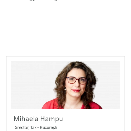
Închi
Mazar
Imple
munc
Lideri
Sancț
Șase 
CSRD 
Tranz
Mihaela Hampu
Director, Tax - București