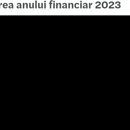
ea anului financiar 2023
Noi D
Benefi
Raport
Un no
Propu
Audit
Alini
HR | 
Îmbun