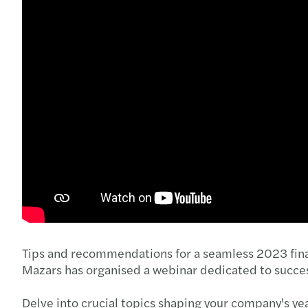
Tips and recommendations for a seamless 2023 fina
Mazars has organised a webinar dedicated to successf
Delve into crucial topics shaping your company's yea