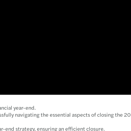
Forvi
Inves
Un no
Studi
Revol
Ghidu
A uni
Tranz
ncial year-end.
ully navigating the essential aspects of closing the 202
ANAF 
r-end strategy, ensuring an efficient closure.