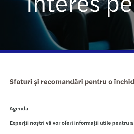
interes p
Descărcați ultimul nostru
Solicitați o ofertă
studiu ESG
Sfaturi și recomandări pentru o închid
Agenda
Experții noștri vă vor oferi informații utile pentru 