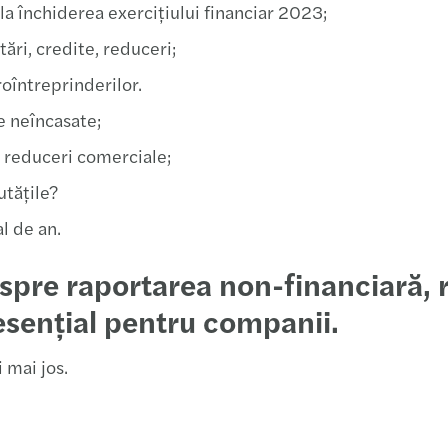
la închiderea exercițiului financiar 2023;
Birou
29.05
tări, credite, reduceri;
Audito
19.06
oîntreprinderilor.
e neîncasate;
Barom
29.05
, reduceri comerciale;
Depun
08.05
utățile?
Barom
09.03
l de an.
Forvi
03.03
 despre raportarea non-financiară
esențial pentru companii.
Inves
13.03
 mai jos.
Defic
22.01
Leade
Eveni