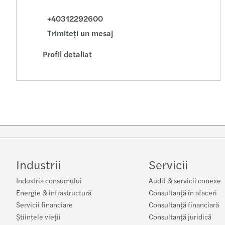
+40312292600
Trimiteţi un mesaj
Profil detaliat
Industrii
Servicii
Industria consumului
Audit & servicii conexe
Energie & infrastructură
Consultanță în afaceri
Servicii financiare
Consultanță financiară
Științele vieții
Consultanță juridică