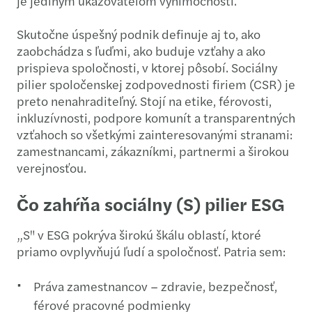
je jediným ukazovateľom výnimočnosti.
Skutočne úspešný podnik definuje aj to, ako
zaobchádza s ľuďmi, ako buduje vzťahy a ako
prispieva spoločnosti, v ktorej pôsobí. Sociálny
pilier spoločenskej zodpovednosti firiem (CSR) je
preto nenahraditeľný. Stojí na etike, férovosti,
inkluzívnosti, podpore komunít a transparentných
vzťahoch so všetkými zainteresovanými stranami:
zamestnancami, zákazníkmi, partnermi a širokou
verejnosťou.
Čo zahŕňa sociálny (S) pilier ESG
„S" v ESG pokrýva širokú škálu oblastí, ktoré
priamo ovplyvňujú ľudí a spoločnosť. Patria sem:
Práva zamestnancov – zdravie, bezpečnosť,
férové pracovné podmienky