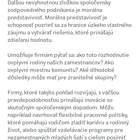
Ďalšou nevyhnutnou zložkou spoločensky
zodpovedného podnikania je morálna
predstavivosť. Morálna predstavivosť je
schopnosť pozrieť sa za hranice úzkeho vlastného
záujmu a vytvárať riešenia, ktoré prinášajú
zdieľanú hodnotu.
Umožňuje firmám pýtať sa: ako toto rozhodnutie
ovplyvní rodiny našich zamestnancov? Ako
ovplyvní miestnu komunitu? Aké dlhodobé
dôsledky môže mať pre zraniteľné skupiny?
Firmy, ktoré takýto pohľad rozvíjajú, s väčšou
pravdepodobnosťou prinášajú inovácie so
skutočným spoločenským dopadom. Môžu
napríklad navrhovať flexibilné pracovné politiky,
ktoré pomáhajú rodičom zladiť kariéru a rodinný
život, alebo spúšťať vzdelávacie programy pre
nezamestnaných mladých ľudí s cieľom posilniť