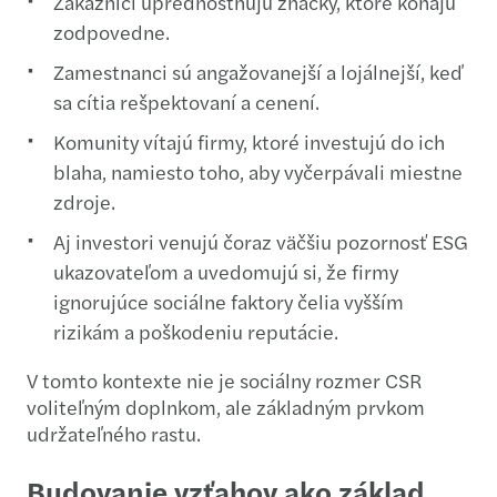
Zákazníci uprednostňujú značky, ktoré konajú
zodpovedne.
Zamestnanci sú angažovanejší a lojálnejší, keď
sa cítia rešpektovaní a cenení.
Komunity vítajú firmy, ktoré investujú do ich
blaha, namiesto toho, aby vyčerpávali miestne
zdroje.
Aj investori venujú čoraz väčšiu pozornosť ESG
ukazovateľom a uvedomujú si, že firmy
ignorujúce sociálne faktory čelia vyšším
rizikám a poškodeniu reputácie.
V tomto kontexte nie je sociálny rozmer CSR
voliteľným doplnkom, ale základným prvkom
udržateľného rastu.
Budovanie vzťahov ako základ