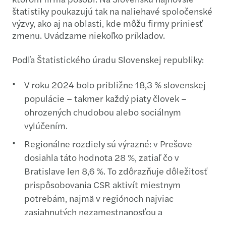
štatistiky poukazujú tak na naliehavé spoločenské
výzvy, ako aj na oblasti, kde môžu firmy priniesť
zmenu. Uvádzame niekoľko príkladov.
Podľa Štatistického úradu Slovenskej republiky:
V roku 2024 bolo približne 18,3 % slovenskej
populácie – takmer každý piaty človek –
ohrozených chudobou alebo sociálnym
vylúčením.
Regionálne rozdiely sú výrazné: v Prešove
dosiahla táto hodnota 28 %, zatiaľ čo v
Bratislave len 8,6 %. To zdôrazňuje dôležitosť
prispôsobovania CSR aktivít miestnym
potrebám, najmä v regiónoch najviac
zasiahnutých nezamestnanosťou a
depriváciou.