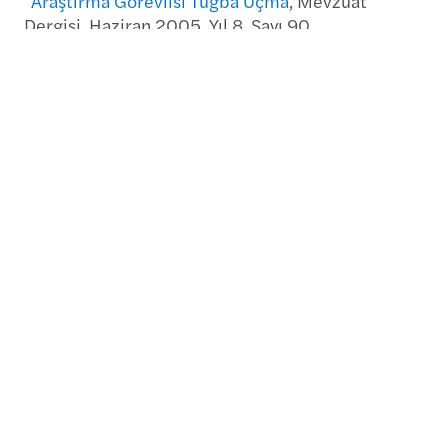
Araştırma Görevlisi Tuğba Uçma
, Mevzuat
Dergisi, Haziran 2005, Yıl 8, Sayı 90.
Bize ulaşın
+90 212-296 51 00
Ortaklarımızla tanışın
Ofislerimiz