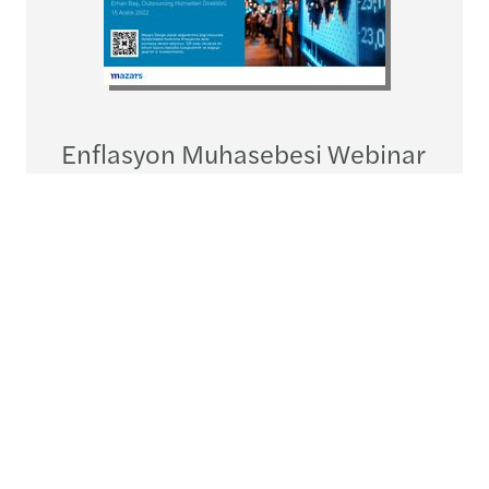
Enflasyon Muhasebesi Webinar
II - Mazars Denge
Download
pdf
1.32MB