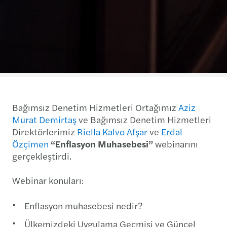
Bağımsız Denetim Hizmetleri Ortağımız
Aziz
Murat Demirtaş
ve Bağımsız Denetim Hizmetleri
Direktörlerimiz
Riella Kalvo Afşar
ve
Erdal
Özçimen
“Enflasyon Muhasebesi”
webinarını
gerçekleştirdi.
Webinar konuları:
Enflasyon muhasebesi nedir?
Ülkemizdeki Uygulama Geçmişi ve Güncel