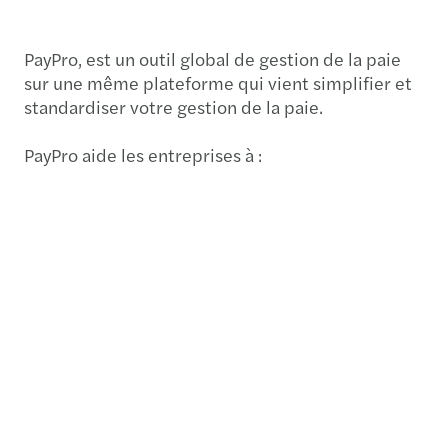
PayPro, est un outil global de gestion de la paie
sur une même plateforme qui vient simplifier et
standardiser votre gestion de la paie.
PayPro aide les entreprises à :
Renforcer les contrôles opérationnels à l’aide
de tableaux de bord dédiés à la paie et aux
coûts de main d’œuvre
Consolider les analyses de données de paie
Simplifier l’intégration vers d’autres systèmes
RH et financiers
Sécuriser l’échange et l’archivage des
informations