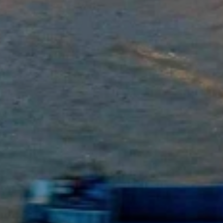
Đội ngũ lãnh đạo
Văn phòng
Gửi yêu cầu cho chúng tôi
Sơ đồ web
Pháp lý và quyền riêng tư