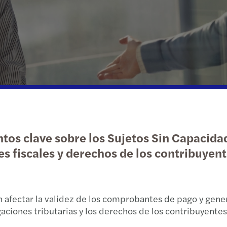
Enten
Junta
Globa
Salta
Refor
Baróm
M&A e
Nueva
A yea
Googl
El IG
Strik
“Prem
Tribu
Baróm
¿La R
os clave sobre los Sujetos Sin Capacida
Modif
Repor
 fiscales y derechos de los contribuyent
15% i
La fi
Presc
2021/
afectar la validez de los comprobantes de pago y genera
gaciones tributarias y los derechos de los contribuyentes
Benef
Infor