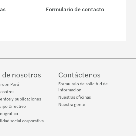
ación de riesgos fiscales y Test Beneficio
nas
Formulario de contacto
gatingTaxRisks&DemonstratingCompliancewththeBT
sto a la ganancia de capital
r File and Country-by-Country Report
r File and Country-by-Country Report
 de nosotros
Contáctenos
te Maestro y Reporte País por País 2022
Formulario de solicitud de
rs en Perú
información
nosotros
eme Court Decision No. 03158-2022-LIMA
Nuestras oficinas
ventos y publicaciones
Nuestra gente
ipo Directivo
ción 03158-2022-LIMA
geográfica
idad social corporativa
ra acreditación de destrucción de desmedros