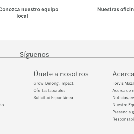
Mitig
Conozca nuestro equipo
Nuestras ofici
local
Miti
Impue
Maste
Síguenos
Follow
Follow
Follow on
Follow
on
on
Facebook
on
Maste
LinkedIn
Twitter
YouTube
Únete a nosotros
Acerca
Repor
Grow. Belong. Impact.
Forvis Maza
Ofertas laborales
Acerca de 
Supr
Solicitud Espontánea
Noticias, e
do
Nuestro Equ
Casa
Presencia 
Responsabil
IR pa