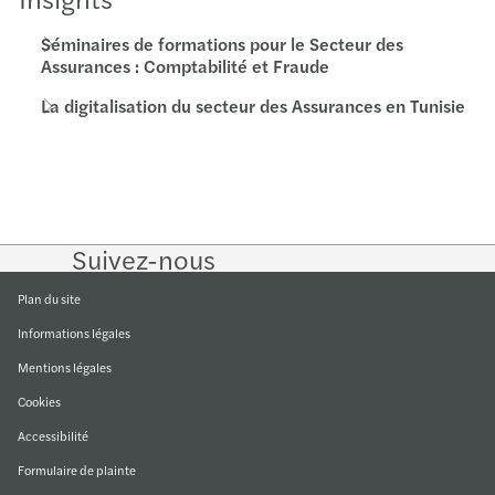
Séminaires de formations pour le Secteur des
Assurances : Comptabilité et Fraude
La digitalisation du secteur des Assurances en Tunisie
Suivez-nous
Follow
Follow
Follow on
Follow
on
on
Facebook
on
LinkedIn
Twitter
YouTube
Plan du site
Informations légales
Mentions légales
Cookies
Accessibilité
Formulaire de plainte