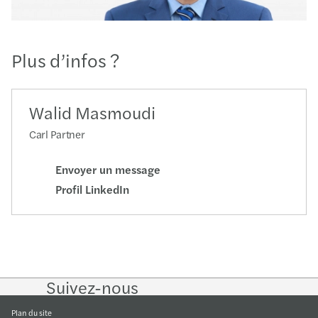
Plus d’infos ?
Walid Masmoudi
Carl Partner
Envoyer un message
Profil LinkedIn
Suivez-nous
Follow
Follow
Follow on
Follow
on
on
Facebook
on
LinkedIn
Twitter
YouTube
Plan du site