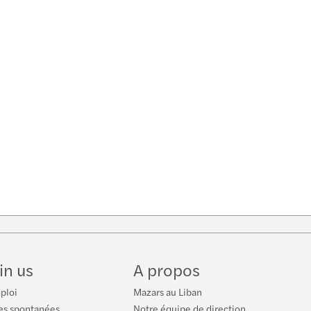
be
in us
A propos
ploi
Mazars au Liban
es spontanées
Notre équipe de direction