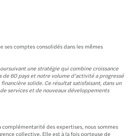
à jour du rapport annuel 2009/2010
ort annuel 2009/2010
de mise à jour du rapport annuel 2008 / 2009
lie ses comptes consolidés dans les mêmes
à jour du rapport annuel 2008/2009
 poursuivant une stratégie qui combine croissance
s publie ses comptes mondiaux consolidés
 de 60 pays et notre volume d’activité a progressé
financière solide. Ce résultat satisfaisant, dans un
ort Annuel 2007/2008
res de services et de nouveaux développements
 brochure
ort annuel Mazars 2006-2007
la complémentarité des expertises, nous sommes
cations techniques
ence collective. Elle est à la fois porteuse de