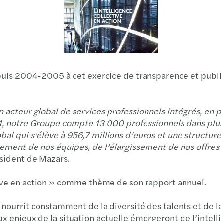
Mise 
Rapp
Secon
puis 2004-2005 à cet exercice de transparence et pub
Mise 
un acteur global de services professionnels intégrés, en
Mazar
11, notre Groupe compte 13 000 professionnels dans plus
al qui s’élève à 956,7 millions d’euros et une structure 
Rapp
forcement de nos équipes, de l’élargissement de nos off
sident de Mazars.
MENA
ctive en action » comme thème de son rapport annuel.
Rapp
ourrit constamment de la diversité des talents et de 
Publi
 enjeux de la situation actuelle émergeront de l’intellig