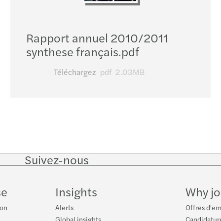
Rapport annuel 2010/2011
synthese français.pdf
Téléchargez
pdf
2.03MB
Suivez-nous
Follow
Follow
Follow on
Follow
on
on
Facebook
on
LinkedIn
Twitter
YouTu
se
Insights
Why jo
ion
Alerts
Offres d'em
Global insights
Candidatur