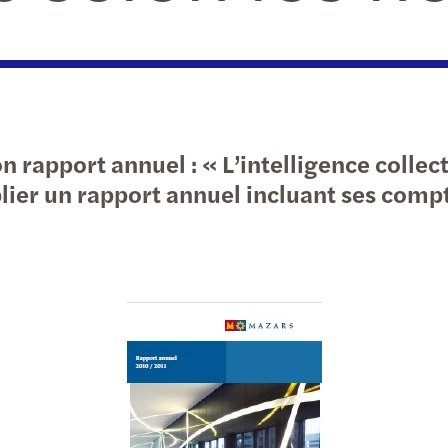
Fiscalité
Trans
Comm
Conseil aux entreprises
The M
Comm
Bench
Bank
rapport annuel : « L’intelligence collecti
Creat
blier un rapport annuel incluant ses comp
Creat
Rapp
Rapp
Rapp
Mazar