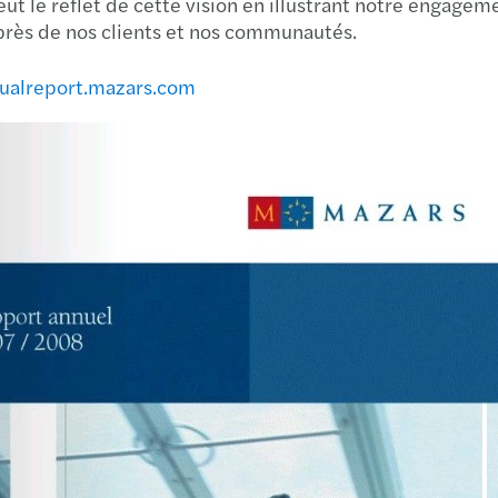
eut le reflet de cette vision en illustrant notre enga
près de nos clients et nos communautés.
Mise 
ualreport.mazars.com
Rapp
Secon
Mise 
Mazar
Rapp
MENA
Rapp
Publi