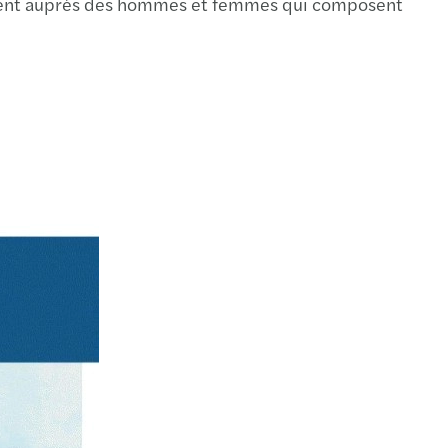
gement auprès des hommes et femmes qui composent
à jour du rapport annuel 2009/2010
ort annuel 2009/2010
de mise à jour du rapport annuel 2008 / 2009
à jour du rapport annuel 2008/2009
s publie ses comptes mondiaux consolidés
ort Annuel 2007/2008
 brochure
ort annuel Mazars 2006-2007
cations techniques