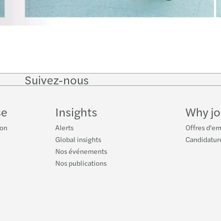
Suivez-nous
Follow
Follow
Follow on
Follow
on
on
Facebook
on
LinkedIn
Twitter
YouTu
se
Insights
Why jo
ion
Alerts
Offres d'em
Global insights
Candidatur
Nos événements
Nos publications