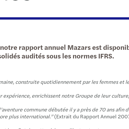
Fiscalité
Trans
Comm
Conseil aux entreprises
The M
Comm
Bench
Bank
notre rapport annuel Mazars est disponib
Creat
olidés audités sous les normes IFRS.
Creat
Rapp
aine, construite quotidiennement par les femmes et le
Rapp
ur expérience, enrichissent notre Groupe de leur culture, 
Rapp
l’aventure commune débutée il y a près de 70 ans afin d
ore plus international.”
(Extrait du Rapport Annuel 20
Mazar