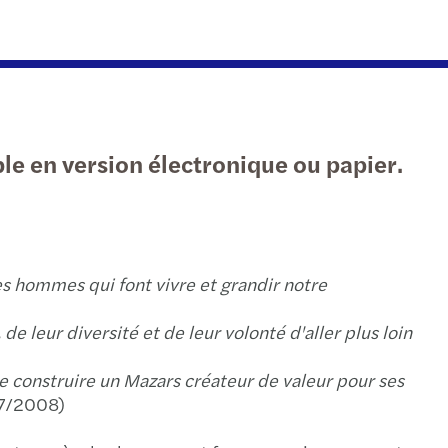
formation: Rapport annuel Mazars 2016-2017
unication Manager
odern Firm: le rapport annuel 15-16 de Mazars
unication Manager [MLB-WEB-JB1175665]
mark on key audit matters
 Audit Manager [MLB-WEB-JB 2]
le en version électronique ou papier.
ing Shared Value : Rapport Annuel 2014-2015
ing Shared Value : Rapport Annuel 2014-2015
ort Annuel Groupe Mazars 2013/2014
s hommes qui font vivre et grandir notre
ort Annuel 2012-2013
de leur diversité et de leur volonté d'aller plus loin
ort Annuel 2011/2012
e construire un Mazars créateur de valeur pour ses
07/2008)
s publie son rapport annuel 2010-2011