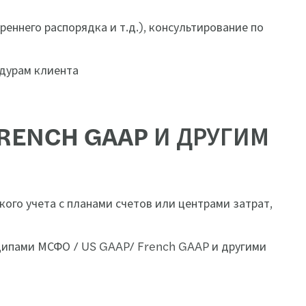
еннего распорядка и т.д.), консультирование по
едурам клиента
FRENCH GAAP И ДРУГИМ
ого учета с планами счетов или центрами затрат,
нципами МСФО / US GAAP/ French GAAP и другими