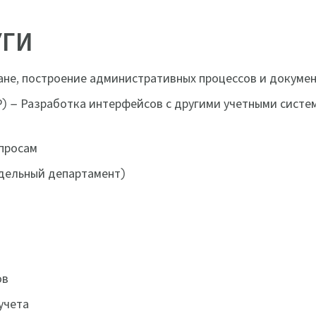
УГИ
ане, построение административных процессов и докуме
 – Разработка интерфейсов с другими учетными систем
просам
дельный департамент)
КИЙ УЧЕТ
ов
учета