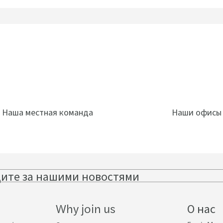
Наша местная команда
Наши офисы
ите за нашими новостями
Follow
Follo
on
on
LinkedIn
Twitte
Why join us
О нас