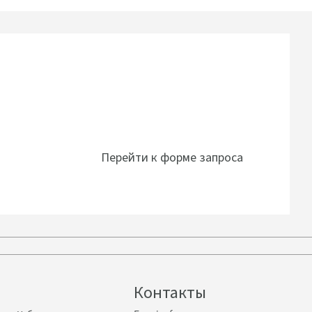
Перейти к форме запроса
w
Follow on
Follow
Facebook
on
r
YouTube
Контакты