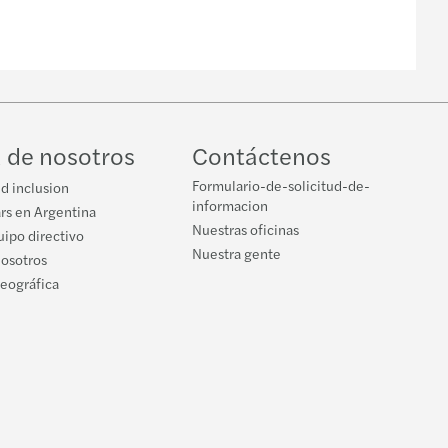
 de nosotros
Contáctenos
Formulario-de-solicitud-de-
nd inclusion
informacion
rs en Argentina
Nuestras oficinas
ipo directivo
Nuestra gente
nosotros
geográfica