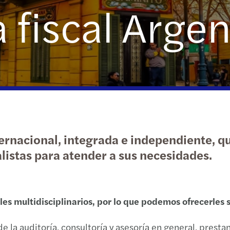
a fiscal Arge
Servicios transaccionales
Deter
Carve
Servicios NIIF/IFRS
Audit
La re
Servicios de TI
Reinv
Forvis Mazars German Desk
Baróm
El fu
ernacional, integrada e independiente, q
Brexi
listas para atender a sus necesidades.
Wom
s multidisciplinarios, por lo que podemos ofrecerles s
la auditoría, consultoría y asesoría en general, presta