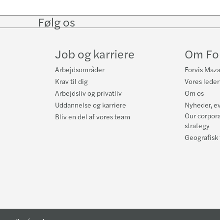
Følg os
Follow
Follow
Follow on
Follow
on
on
Facebook
on
LinkedIn
Twitter
YouTube
Job og karriere
Om For
Arbejdsområder
Forvis Maza
Krav til dig
Vores lede
Arbejdsliv og privatliv
Om os
Uddannelse og karriere
Nyheder, ev
Our corpora
Bliv en del af vores team
strategy
Geografisk 