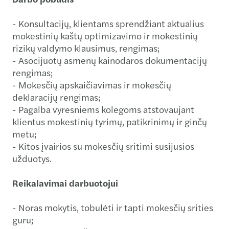
­- Konsultacijų, klientams sprendžiant aktualius
mokestinių kaštų optimizavimo ir mokestinių
rizikų valdymo klausimus, rengimas;
­- Asocijuotų asmenų kainodaros dokumentacijų
rengimas;
­- Mokesčių apskaičiavimas ir mokesčių
deklaracijų rengimas;
­- Pagalba vyresniems kolegoms atstovaujant
klientus mokestinių tyrimų, patikrinimų ir ginčų
metu;
­- Kitos įvairios su mokesčių sritimi susijusios
užduotys.
Reikalavimai darbuotojui
­- Noras mokytis, tobulėti ir tapti mokesčių srities
guru;