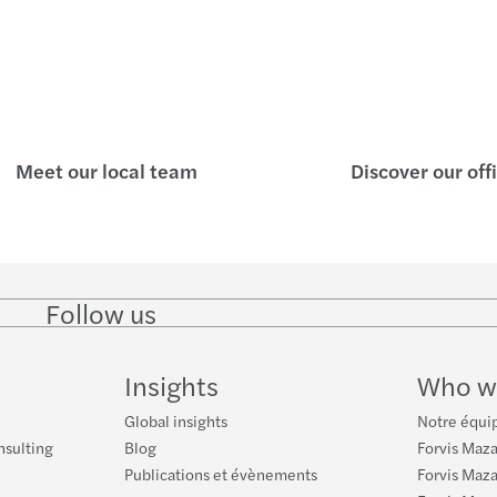
Meet our local team
Discover our off
Follow us
Follow
Follow
Follow on
Follow on
Follo
on
on
Instagram
Facebook
on
LinkedIn
Twitter
YouT
Insights
Who w
Global insights
Notre équip
nsulting
Blog
Forvis Maza
Publications et évènements
Forvis Mazar