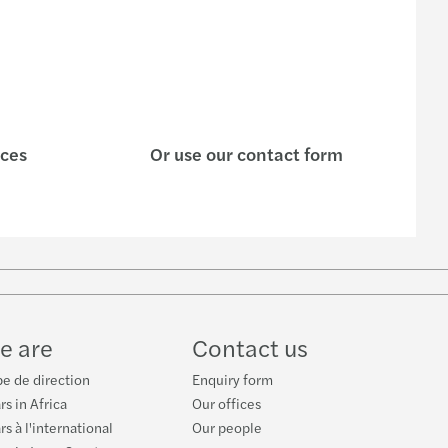
ices
Or use our contact form
w
ube
e are
Contact us
e de direction
Enquiry form
rs in Africa
Our offices
s à l'international
Our people