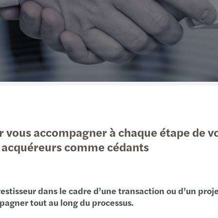
Immobilier & BTP
Outsourcing
Technologies, médias et télécommunications
Juridique et Fiscalité
Transport & logistique
 vous accompagner à chaque étape de vos
ôté acquéreurs comme cédants
estisseur dans le cadre d’une transaction ou d’un pro
agner tout au long du processus.