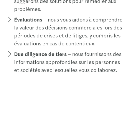
suggérons des solutions pour remédier aux
problèmes.
Évaluations
– nous vous aidons à comprendre
la valeur des décisions commerciales lors des
périodes de crises et de litiges, y compris les
évaluations en cas de contentieux.
Due diligence de tiers
– nous fournissons des
informations approfondies sur les personnes
et sociétés avec lesquelles vous collaborez.
Anti-corruption
- nos équipes vous
accompagnent à chaque étape de la mise en
place de votre dispositif : évaluation de
l’exposition au risque de corruption en
fonction de vos activités, implantations et
opérations
Fraudes
- nous pouvons vous assister dans