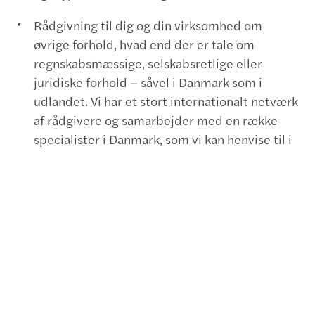
Rådgivning til dig og din virksomhed om
øvrige forhold, hvad end der er tale om
regnskabsmæssige, selskabsretlige eller
juridiske forhold – såvel i Danmark som i
udlandet. Vi har et stort internationalt netværk
af rådgivere og samarbejder med en række
specialister i Danmark, som vi kan henvise til i
særlige situationer.
Hos Mazars har vi en bred erfaring til branchen,
både gennem vores omfattende kundenetværk,
men også gennem vores mangeårige interesse
inden for området. Du vil derfor være sikret
kompetent og fyldestgørende rådgivning, så du
kan have ro på i forhold til din personlige skat.
Driver du virksomhed, kan du trygt fokusere på
dette og lade os stå for regnskaber og