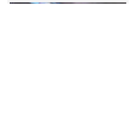
Digital advisory
We help you bring your company to the next level
with an effective digital strategy enabled by agile
culture transformation
Read more