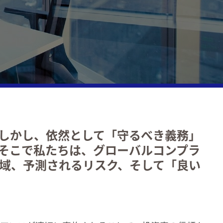
向け税務
/ 人事 / 財務 / マーケティング / 総務
コンプライアンス
の募集ポジション
上の紛争とガバナンス
価値税・間接税
価格
しかし、依然として「守るべき義務」
管理体制（TCF）
そこで私たちは、グローバルコンプラ
域、予測されるリスク、そして「良い
サービス税務
関連イベント・セミナー