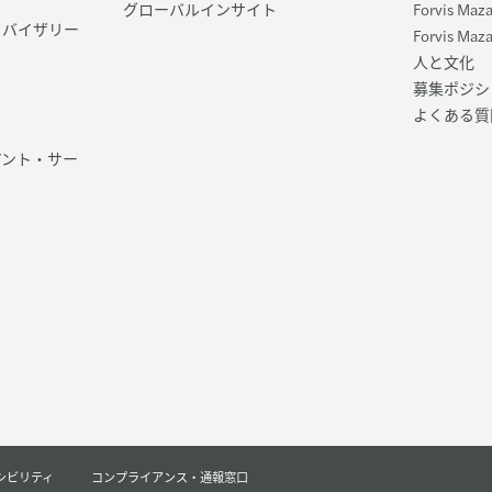
グローバルインサイト
Forvis M
ドバイザリー
Forvis Ma
人と文化
募集ポジシ
よくある質
アント・サー
シビリティ
コンプライアンス・通報窓口