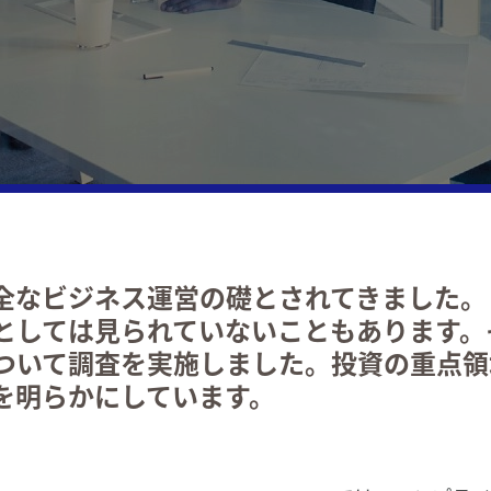
税務
公共・社会
よくある質問
ニュース・イベント・パブリケーショ
個人
IT 
海外での事業展開
ン
不動産
税務
海外
プライベート・クライアント・サービス
テクノロジー、メディア、テレコミュニ
税務
ケーション
付加
移転
全なビジネス運営の礎とされてきました。
税務
としては見られていないこともあります。
ついて調査を実施しました。投資の重点領
金融
を明らかにしています。
税務