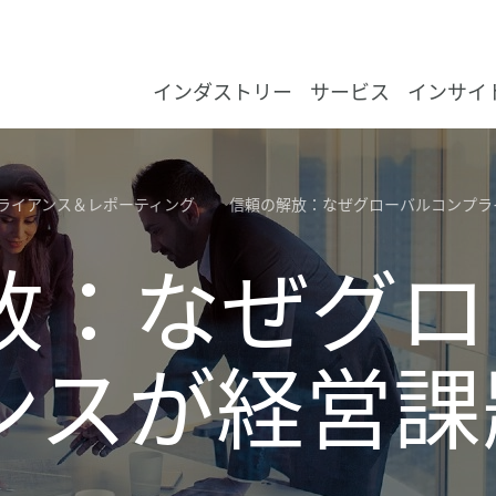
インダストリー
サービス
インサイ
い
ライアンス＆レポーティング
信頼の解放：なぜグローバルコンプラ
コンシューマー
Forvis Mazars Japan 有限責任監査法人 -
ジャパンインサイト
Forvis Mazarsを知る
Forvis Mazarsについて
Enquiry form
消費
イン
資産
ヘル
航空
非営
建設
メデ
財務
マネ
ディ
税務
サス
企業
グロ
ペイ
APA
金融
育成
監査
Helpi
法人
Forv
最新
東京
クノ
シ
ーバ
の
監査・保証業務
デ
ド
。
社す
放：なぜグロ
エネルギー、インフラストラクチャ
APAC インサイト
Forvis Mazarsを選ぶ理由
Forvis Mazars in Japan
オフィス
食品
石油
銀行
アグ
政府
ホス
テク
コー
リス
ファ
グロ
ES
グロ
ジャパ
APAC
サス
社内
アウ
Forv
プレ
い
て
未
て、
ド
コンサルティング
を
で
割
身
れ
ロ
国
ア
い
金融サービス
グローバルインサイト
Forvis Mazarsの職場環境
マネジメント紹介
Forvis Mazarsのプロフェッショナル
ホス
電力
保険
自動
不動
テレ
独立
テク
危機
会計
サス
グロ
ジャパ
For
サイ
クラ
税務
イベ
ー
ロ
力
要
な
ファイナンシャル・アドバイザリー
務
ナ
ンスが経営課
れら
関
対
ライフサイエンス
Forvis Mazars in Japanでのキャリア
Forvis Mazarsの価値観
ラグ
再生
不動
化学
不動
事業
HR
国際
ジャパ
AP
グロ
モビ
ファ
パブ
ュ
頼
アウトソーシング
監査
ニ
き
支
製造
人と文化
ブランドアイデンティティ
小売
水・
公営
実績
コー
M&
AP
C-s
内部
し
サステナビリティ
プライベート・エクイティ
募集ポジション
拠点
輸送
アウ
国税
Growi
サス