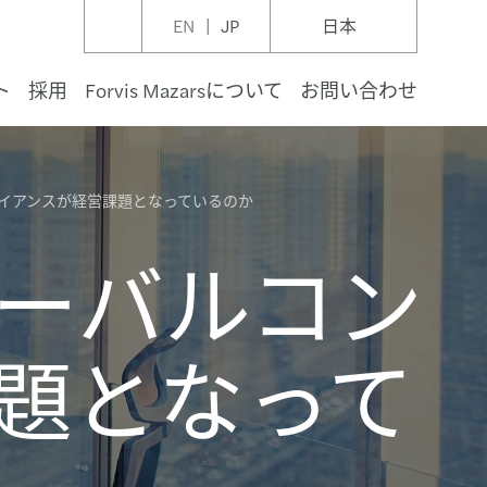
EN
JP
日本
ト
採用
Forvis Mazarsについて
お問い合わせ
イアンスが経営課題となっているのか
財
フラストラクチャ、投資計画
運用
スケア
宇宙・防衛
利
・開発
ィア
諸表監査
ジメント・コンサルティング
ール
コンプライアンス
テナビリティ・レポーティング、保証業務
構造
ーバルジャパンデスク
ロールニュースレター
C ペイロールエッセンシャルズ 2026
サービス業界インサイト
と研修
・保証
ng you prepare for what's next
一覧とサービス提供体制
is Mazarsの価値観
ニュース
ーバルコン
・飲料
、ガス、天然資源
・証券
リビジネス
ピタリティ・レジャー
ノロジー
ポレート・ディスクロージャー
ク・コンサルティング
イナンス
ーバル・コンプライアンス＆レポーティング
G戦略、トランスフォーメーション
ーバル・モビリティと雇用税
ン・ドイツデスク（German Desk in Japan）
インサイト：Doing business in Asia Pacific 2026
テナビリティインサイト
イベント
トソーシング
is Mazarsの行動規範
スリリース
ピタリティ・レジャー
、公益事業
車
産オーナー、ユーザー
コミュニケーション
したプロフェッショナルによる保証・レビュー業
ノロジー・デジタル コンサルティング
・紛争
＆レポーティング
テナブル・ファイナンス
ーバル税制優遇措置
ン・フランスデスク（French Desk in Japan）
vis Mazars APAC 経営幹部に対する意識調査
バーセキュリティインサイト
ブ活動
ント・セミナー情報
題となって
ジュアリー
可能エネルギー
産ファンド・投資
・素材
産ファンド・インベストメントマネジメント
再生・倒産
・給与計算
税務
ン・チャイナデスク（China Desk in Japan）
AC ペイロールニュースレター
ーバル・プライベート・エクイティ・レポート
リティプログラム
イナンシャルアドバイザリー
リケーション
関連イベント・セミナー
廃棄物
住宅
紹介
ポレートセクレタリアル
A税制
AC コーポレート・セクレタリアル ニュースレター
uite barometer (経営幹部に対する意識調査)
統制
・ロジスティクス
トソーシング関連イベント・セミナー
・内国税
ng Global
テナビリティ