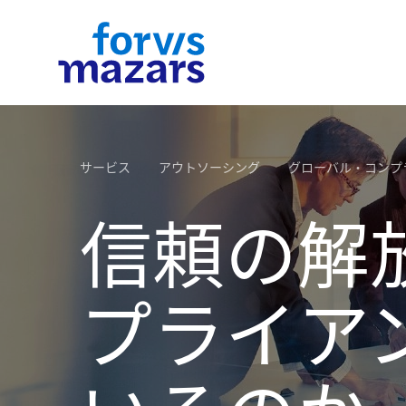
インダストリー
サービス
インサイト
採用
Forvis Mazarsにつ
お問い合わせ
て
サービス
アウトソーシング
グローバル・コンプ
Forvis Mazarsは、製造、金融、ヘルスケア、テ
私たちは日本において、監査・保証、アウトソー
Forvis Mazarsは独自の視点で、ローカルとグロ
あなたの成長を後押し、グローバルな学びと挑戦
ロジー、消費財、不動産、エネルギー、教育、メ
ング、ファイナンシャルアドバイザリー、税務ア
ル、そしてビジネスと社会のバランスを捉えます
場であるForvis Mazarsをあなたは「選んで」入
信頼の解
ィア、物流、公益事業など多岐にわたる分野で深
バイザリーの4つの主要サービスラインを展開し
私たちはレポートや出版物を通じて、専門分野の
るのです。Forvis Mazarsでの学びと経験を通し
Forvis Mazarsは、監査・保証、会計、税務、ア
詳細はこちら
専門知識と実績を有しています。業界ごとの特性
います。クロスボーダー取引に特化し、日本市場
来と公正で持続可能な社会の実現におけるその役
社内外の目標に向けて、自らの道を切り拓く力を
バイザリーサービスにおいて、既存の枠にとらわ
理解し、複雑な課題にも柔軟かつ実行可能なアプ
ビジネスを行う外資系企業を支援する一方で、各
についてのインサイトを発信しています。クライ
につけることができるのです。私たちが期待して
ない柔軟で戦略的なアプローチを提供する、グロ
ーチで対応。各分野のプロフェッショナルが、グ
のジャパンデスクを通じて日本企業の海外展開も
ントのビジネスモデルや暮らしに影響を与える重
るのはForvis Mazarsやお客様の成功に対するあ
バルとローカルの強みを併せ持つプロフェッショ
プライア
ーバルかつローカルな視点から最適な戦略を策定
強くサポートしています。Forvis Mazarsは、こ
な変化、そして世界を再構築するメガトレンドに
た自身の貢献であり、私たちはそのための努力に
ルファームです。変化の激しいビジネス環境の中
し、持続的成長を力強く支援します。
多様なサービスを組み合わせたワンストップソリ
するForvis Mazarsの見解をご紹介します。
して高く評価します。そうです、あなた自身の将
で、持続的な成長と価値創出を実現するための信
ーションを提供することにより、お客様の複雑な
来、そして私たちの将来を仲間と一緒に描いてい
できるパートナーとして、日本企業の未来を共に
ーズに対して最適な価値を提供することを誇りと
ましょう。
えます。
ています。
詳細はこちら
詳細はこちら