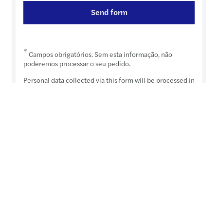
Send form
*
Campos obrigatórios. Sem esta informação, não
poderemos processar o seu pedido.
Personal data collected via this form will be processed in
accordance with our privacy statement, which can be
accessed at:
https://www.forvismazars.com/group/en/data-privacy-
statement
Forvis Mazars Group (Forvis Mazars Group SC) is an
independent member of Forvis Mazars Global, a leading
professional services network. Forvis Mazars Group SC is
a cooperative company based in Belgium and organised
as one integrated partnership, operating in over 100
countries and territories. Forvis Mazars Group SC does
not provide any services to clients.