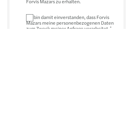
Forvis Mazars zu erhalten.
Ich bin damit einverstanden, dass Forvis
Mazars meine personenbezogenen Daten
zum Zweck meiner Anfrage verarbeitet.
*
Submit
*
Mandatory fields. Without this information we will be
unable to process your request.
Personal data collected via this form will be processed in
accordance with our privacy statement, which can be
accessed at:
https://www.forvismazars.com/group/en/data-privacy-
statement
Forvis Mazars Group (Forvis Mazars Group SC) is an
independent member of Forvis Mazars Global, a leading