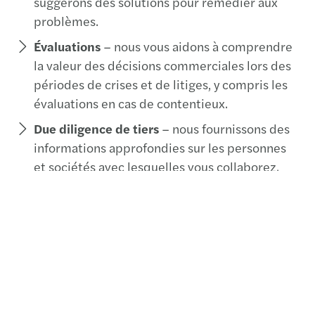
suggérons des solutions pour remédier aux
problèmes.
Évaluations
– nous vous aidons à comprendre
la valeur des décisions commerciales lors des
périodes de crises et de litiges, y compris les
évaluations en cas de contentieux.
Due diligence de tiers
– nous fournissons des
informations approfondies sur les personnes
et sociétés avec lesquelles vous collaborez.
Anti-corruption
- nos équipes vous
accompagnent à chaque étape de la mise en
place de votre dispositif : évaluation de
l’exposition au risque de corruption en
fonction de vos activités, implantations et
opérations
Fraudes
- nous pouvons vous assister dans