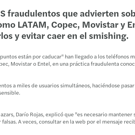
Recau
Los i
Mazar
S fraudulentos que advierten sob
Con P
mo LATAM, Copec, Movistar y Ent
ESG: 
Comie
los y evitar caer en el smishing.
Mitos
Darío
C-sui
puntos están por caducar" han llegado a los teléfonos m
Ley G
ec, Movistar o Entel, en una práctica fraudulenta cono
Info
Alert
Baróm
entos a miles de usuarios simultáneos, haciéndose pasar
Prome
sensible.
Encue
Las n
Baróm
Mazars, Darío Rojas, explicó que "es necesario mantener 
¿Quié
falsas. A veces, consultar en la web por el mensaje recib
Recur
Fanny