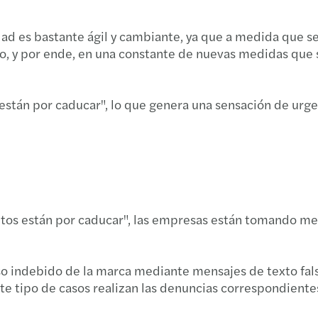
RESHA
Hacia
dad es bastante ágil y cambiante, ya que a medida que s
MAZA
o, y por ende, en una constante de nuevas medidas que s
Semin
Tax A
Ejecu
stán por caducar", lo que genera una sensación de urgen
Facul
Forvi
Chile
Fanny
Conoz
Semi
ntos están por caducar", las empresas están tomando me
Chile
Brech
Incom
o indebido de la marca mediante mensajes de texto fals
Forvi
te tipo de casos realizan las denuncias correspondiente
Annua