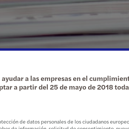
Servicios Financieros
Perso
Cambi
Estu
Encue
Energía e infraestructura
Cumpl
Forvi
Actua
Encu
Retail y consumo
Preci
Arran
Infor
CGC U
¿Quié
Estud
Ciclo
LAS 
Repor
PART
CIBE
a ayudar a las empresas en el cumplimie
¿Cuál
Encue
ptar a partir del 25 de mayo de 2018 to
Ley M
Doble
Mazar
Estaf
¿Como
Tribu
Forvi
otección de datos personales de los ciudadanos europeo
Estud
Nuevo
ber de información, solicitud de consentimiento, nuevo