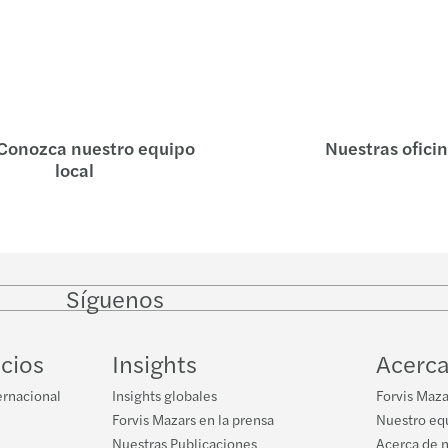
Book
Conozca nuestro equipo
Nuestras ofici
local
Síguenos
Follow
Follow
Follow on
Follow
on
on
Facebook
on
LinkedIn
Twitter
YouTube
icios
Insights
Acerca
ernacional
Insights globales
Forvis Maza
Forvis Mazars en la prensa
Nuestro equ
Nuestras Publicaciones
Acerca de 