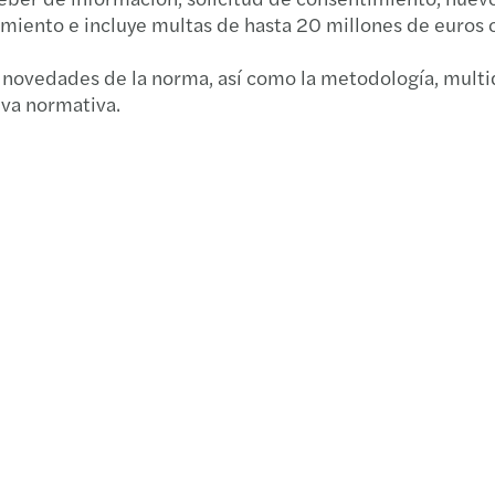
Recau
miento e incluye multas de hasta 20 millones de euros o
Los i
Mazar
Con P
 novedades de la norma, así como la metodología, multi
ESG: 
eva normativa.
Comie
Mitos
Darío
C-sui
Ley G
Info
Alert
Baróm
Prome
Encue
Las n
Baróm
¿Quié
Recur
Fanny