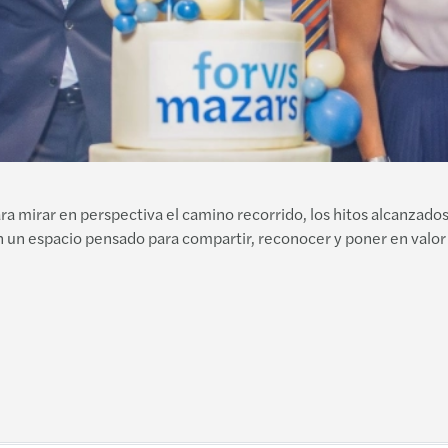
Recau
Los i
Mazar
Con P
ESG: 
Comie
Mitos
Darío
C-sui
Ley G
 mirar en perspectiva el camino recorrido, los hitos alcanzados 
Info
n un espacio pensado para compartir, reconocer y poner en valor l
Alert
Baróm
Prome
Encue
Las n
Baróm
¿Quié
Recur
Fanny