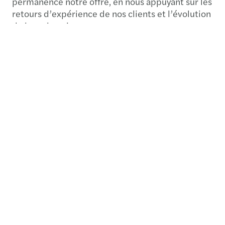
permanence notre offre, en nous appuyant sur les
retours d’expérience de nos clients et l’évolution
de leurs besoins.
Cette approche unique, résolument centrée sur
l’humain, alliée à nos outils et à notre dynamique
d’innovation, nous permet de proposer une
expérience d’audit augmentée
. Une expérience
qui dépasse la simple conformité pour contribuer
à la construction d’entreprises, d’économies et
de sociétés durables.