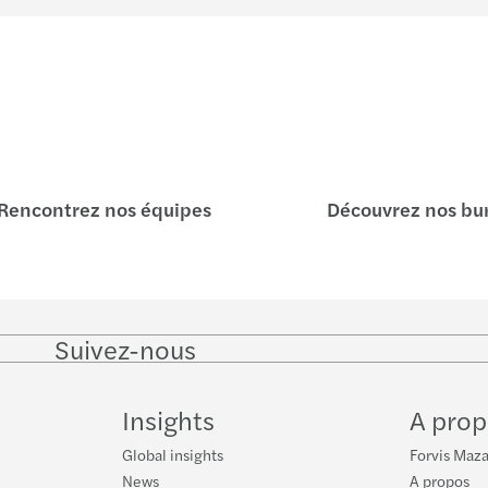
Rencontrez nos équipes
Découvrez nos bu
Suivez-nous
Follow
Follow
Follow on
Follow
on
on
Instagram
on
LinkedIn
Twitter
YouTu
Insights
A prop
Global insights
Forvis Maz
News
A propos