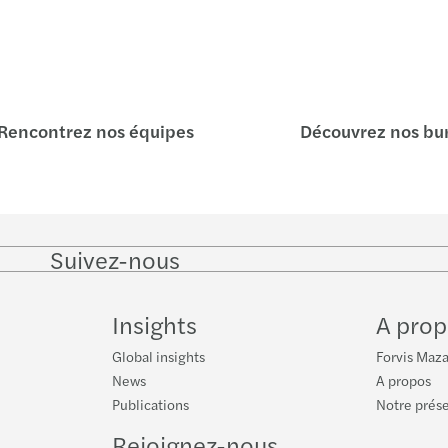
Rencontrez nos équipes
Découvrez nos bu
Suivez-nous
Follow
Follow
Follow on
Follow
on
on
Instagram
on
LinkedIn
Twitter
YouTu
Insights
A prop
Global insights
Forvis Maz
News
A propos
Publications
Notre prés
Rejoignez-nous