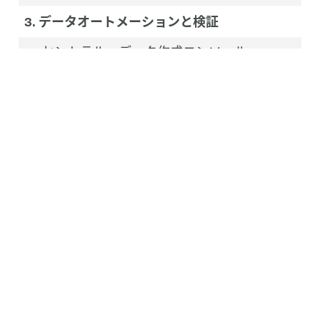
3. データオートメーションと検証
セントラル・データ作成コンソール
自動データ検証
オペレーションKPIとSLAの自動追跡
自動レポート作成
4. インテグレーション
給与計算と会計システムの連携（SAP、
Netsuite、Oracle、Dynamics 365、Sageな
ど）
給与計算と人事システムの連携
（Workday、SAP SuccessFactors、Oracleな