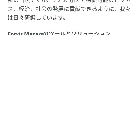
ス、経済、社会の発展に貢献できるように、我々
は日々研鑽しています。
Forvis Mazarsのツールとソリューション
Forvis Mazars Japan 有限責任監査法人では、監
査人にスキル向上をはかる教育・研修、プロセ
ス、ツールを与えることで自主性を養い、一貫性
と効率性を高め、より多くの付加価値を市場に提
供します。
特に、独自のグローバル監査プラットフォーム
`Atlas’は、統合パートナーシップとグローバルに
展開する監査対象企業のニーズに応えるよう設計
されています。知識とベスト・プラクティスの共
有を可能にし、複数国のチーム間における方向性