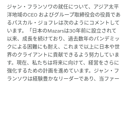
ジャン・フランソワの就任について、アジア太平
洋地域のCEO およびグループ取締役会の役員であ
るパスカル・ジョフレは次のようにコメントして
います。「日本のMazarsは30年前に設立されて
以来、成長を続けており、過去数年のパンデミッ
クによる困難にも耐え、これまで以上に日本や世
界のクライアントに貢献できるよう努力していま
す。現在、私たちは将来に向けて、経営をさらに
強化するための計画を進めています。ジャン・フ
ランソワは経験豊かなリーダーであり、当ファー
ムの国内外での事業拡大を推進するための知識と
専門性を備えています。彼はまた、私たちの文化
と人材に対する情熱と、人材を第一に考え、そし
て顧客を大切にするという信念、そしてビジネス
の成功は、最初の2つが正しく行われた結果であ
るという考えを共有しています。彼のビジネスセ